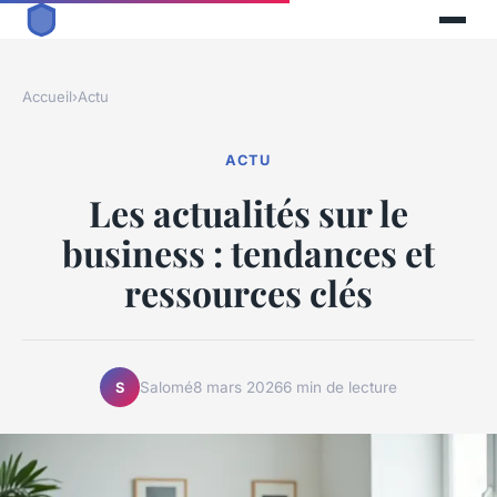
Accueil
›
Actu
ACTU
Les actualités sur le
business : tendances et
ressources clés
Salomé
8 mars 2026
6 min de lecture
S