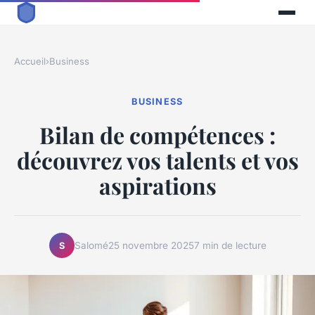
Accueil
›
Business
BUSINESS
Bilan de compétences :
découvrez vos talents et vos
aspirations
Salomé
25 novembre 2025
7 min de lecture
S