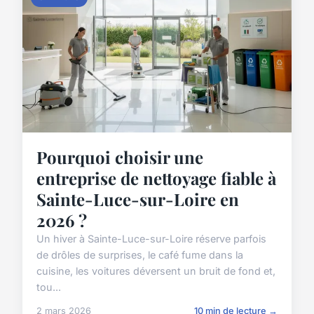
Pourquoi choisir une
entreprise de nettoyage fiable à
Sainte-Luce-sur-Loire en
2026 ?
Un hiver à Sainte-Luce-sur-Loire réserve parfois
de drôles de surprises, le café fume dans la
cuisine, les voitures déversent un bruit de fond et,
tou...
2 mars 2026
10 min de lecture →