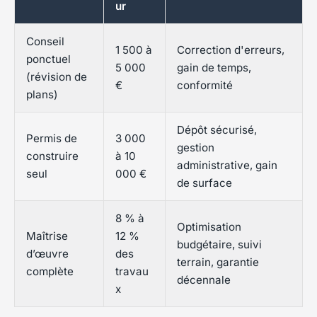
ur
Conseil
1 500 à
Correction d'erreurs,
ponctuel
5 000
gain de temps,
(révision de
€
conformité
plans)
Dépôt sécurisé,
Permis de
3 000
gestion
construire
à 10
administrative, gain
seul
000 €
de surface
8 % à
Optimisation
Maîtrise
12 %
budgétaire, suivi
d’œuvre
des
terrain, garantie
complète
travau
décennale
x