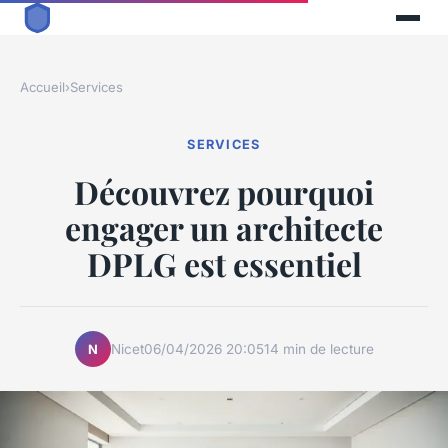
Accueil
›
Services
SERVICES
Découvrez pourquoi
engager un architecte
DPLG est essentiel
Nicet
06/04/2026 20:05
14 min de lecture
N