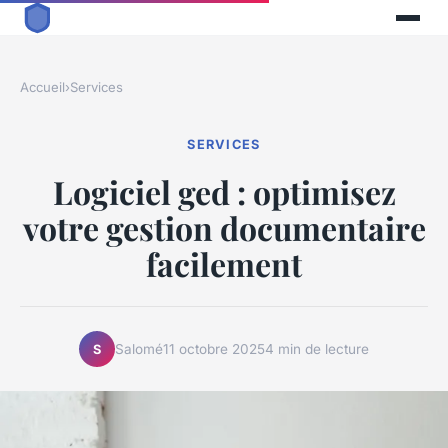
Accueil
›
Services
SERVICES
Logiciel ged : optimisez
votre gestion documentaire
facilement
Salomé
11 octobre 2025
4 min de lecture
S