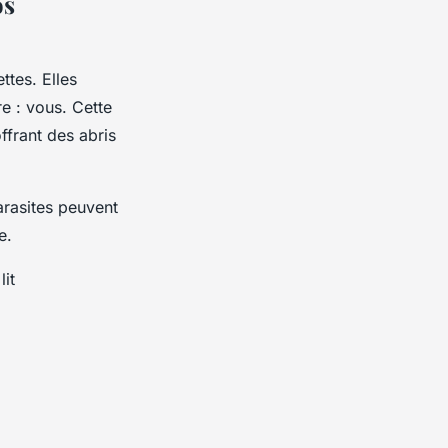
os
ttes. Elles
e : vous. Cette
ffrant des abris
arasites peuvent
e.
lit