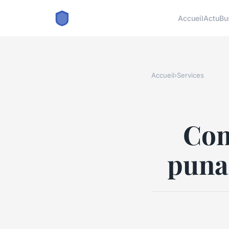
Accueil
Actu
Bu
Accueil
›
Services
Com
punai