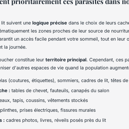
ent prioritairement ces parasites dans n
lit suivent une
logique précise
dans le choix de leurs cache
tématiquement les zones proches de leur source de nourritur
arantit un accès facile pendant votre sommeil, tout en leur o
 la journée.
ucher constitue leur
territoire principal
. Cependant, ces p
niser d'autres espaces de vie quand la population augment
as (coutures, étiquettes), sommiers, cadres de lit, têtes de 
che :
tables de chevet, fauteuils, canapés du salon
eaux, tapis, coussins, vêtements stockés
plinthes, prises électriques, fissures murales
s :
cadres photos, livres, réveils posés près du lit