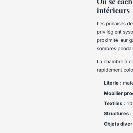
Où se cach
intérieurs
Les punaises de 
privilégient sys
proximité leur g
sombres pendant
La chambre à co
rapidement colo
Literie :
matel
Mobilier pro
Textiles :
rid
Structures :
Objets diver