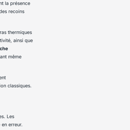
nt la présence
des recoins
éras thermiques
ivité, ainsi que
che
avant même
ent
ion classiques.
es. Les
 en erreur.