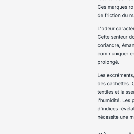
Ces marques rou
de friction du ma
L'odeur caractér
Cette senteur d
coriandre, éman
communiquer ent
prolongé.
Les excréments, 
des cachettes. 
textiles et lais
l'humidité. Les
d'indices révéla
nécessite une m