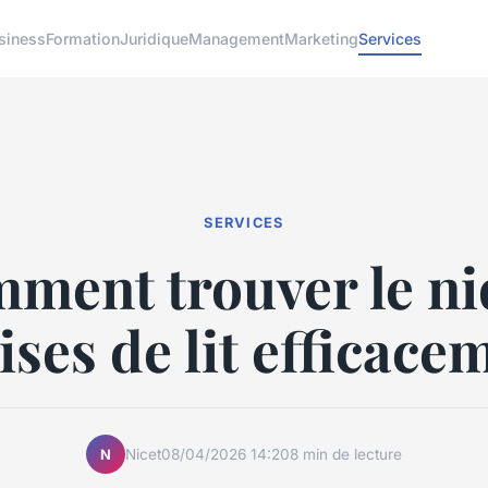
siness
Formation
Juridique
Management
Marketing
Services
SERVICES
ment trouver le ni
ses de lit efficace
Nicet
08/04/2026 14:20
8 min de lecture
N