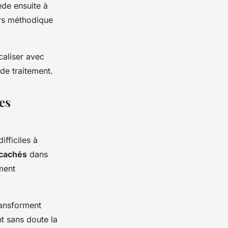
ède ensuite à
ours méthodique
caliser avec
 de traitement.
es
ifficiles à
 cachés
dans
ment
ransforment
t sans doute la