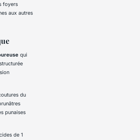
s foyers
hes aux autres
que
oureuse
qui
structurée
sion
coutures du
brunâtres
es punaises
cides de 1