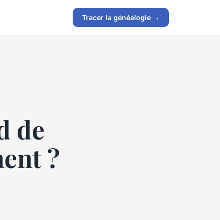
Tracer la généalogie →
d de
ment ?