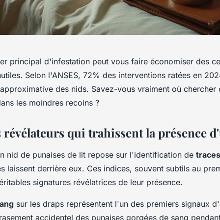
er principal d'infestation peut vous faire économiser des c
nutiles. Selon l'ANSES, 72% des interventions ratées en 20
n approximative des nids. Savez-vous vraiment où chercher 
dans les moindres recoins ?
 révélateurs qui trahissent la présence d
n nid de punaises de lit repose sur l'identification de
traces
s laissent derrière eux. Ces indices, souvent subtils au pre
éritables signatures révélatrices de leur présence.
sang
sur les draps représentent l'un des premiers signaux d'
écrasement accidentel des punaises gorgées de sang pendan