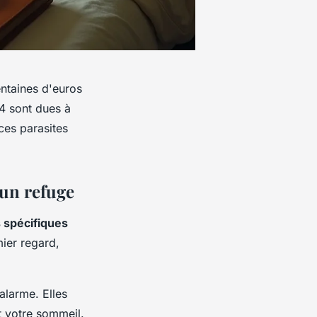
entaines d'euros
24 sont dues à
ces parasites
'un refuge
 spécifiques
mier regard,
alarme. Elles
t votre sommeil.