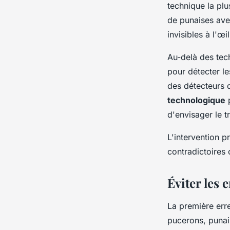
technique la pl
de punaises ave
invisibles à l'œi
Au-delà des tec
pour détecter le
des détecteurs d
technologique
p
d'envisager le t
L'intervention p
contradictoires 
Éviter les 
La première err
pucerons, punai