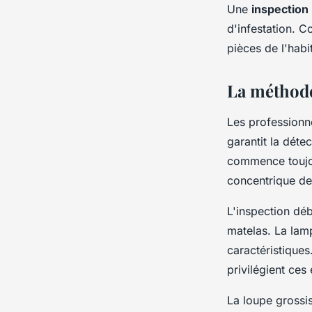
Une
inspection
d'infestation. C
pièces de l'habi
La méthode
Les professionn
garantit la déte
commence toujou
concentrique dep
L'inspection déb
matelas. La lamp
caractéristique
privilégient ces
La loupe grossis