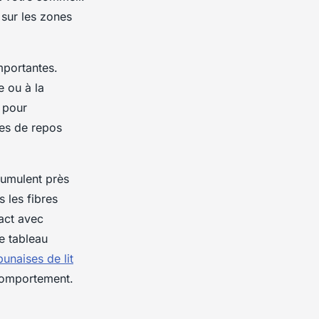
 sur les zones
importantes.
 ou à la
 pour
nes de repos
ccumulent près
 les fibres
tact avec
e tableau
unaises de lit
 comportement.