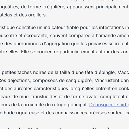
geâtres, de forme irrégulière, apparaissent principalement
telas et des oreillers.
istique constitue un indicateur fiable pour les infestations 
ouceâtre et écœurante, souvent comparée à l'amande amère
e des phéromones d'agrégation que les punaises sécrètent
re elles. Elle se concentre particulièrement autour des zo
petites taches noires de la taille d'une tête d'épingle, s'a
Ces déjections, composées de sang digéré, s'incrustent dans
sent des auréoles caractéristiques lorsqu'elles entrent en con
 peaux de mue, translucides et de forme ovale, complètent c
teurs de la proximité du refuge principal.
Débusquer le nid p
éthode rigoureuse et des connaissances précises sur leur