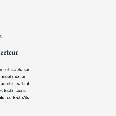
s
secteur
ement stable sur
 annuel médian
urante, portant
es techniciens
els
, surtout s’ils