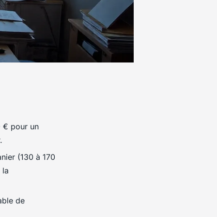
0 € pour un
.
nier (130 à 170
 la
able de