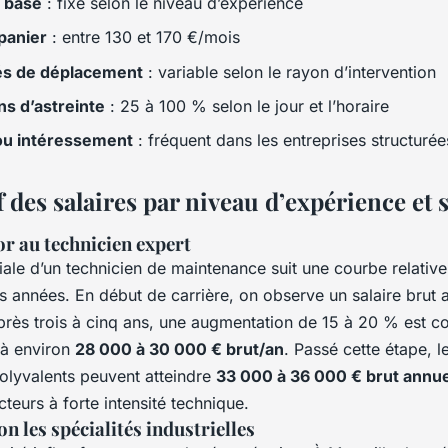
e base
: fixe selon le niveau d’expérience
panier
: entre 130 et 170 €/mois
és de déplacement
: variable selon le rayon d’intervention
ns d’astreinte
: 25 à 100 % selon le jour et l’horaire
ou intéressement
: fréquent dans les entreprises structurée
des salaires par niveau d’expérience et 
or au technicien expert
riale d’un technicien de maintenance suit une courbe relativ
es années. En début de carrière, on observe un salaire brut
près trois à cinq ans, une augmentation de 15 à 20 % est co
 à environ
28 000 à 30 000 € brut/an
. Passé cette étape, l
polyvalents peuvent atteindre
33 000 à 36 000 € brut annu
cteurs à forte intensité technique.
on les spécialités industrielles