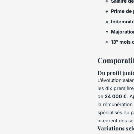
🔹
Salaire d
🔹
Prime de 
🔹
Indemnit
🔹
Majoratio
🔹
13ᵉ mois 
Comparatif 
Du profil juni
L’évolution sala
les dix premièr
de
24 000 €
. A
la rémunération
spécialisés ou 
intègrent des se
Variations sel