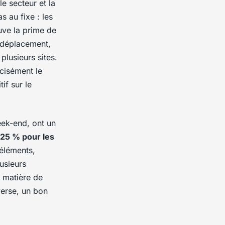
le secteur et la
 au fixe : les
ouve la prime de
e déplacement,
plusieurs sites.
écisément le
if sur le
eek-end, ont un
25 % pour les
 éléments,
lusieurs
n matière de
verse, un bon