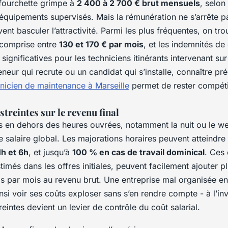
 fourchette grimpe à
2 400 à 2 700 € brut mensuels
, selon 
quipements supervisés. Mais la rémunération ne s’arrête pas
ent basculer l’attractivité. Parmi les plus fréquentes, on tr
 comprise entre
130 et 170 € par mois
, et les indemnités d
significatives pour les techniciens itinérants intervenant sur 
neur qui recrute ou un candidat qui s’installe, connaître pr
hnicien de maintenance à Marseille
permet de rester compétit
streintes sur le revenu final
ns en dehors des heures ouvrées, notamment la nuit ou le w
 le salaire global. Les majorations horaires peuvent atteindre
h et 6h
, et jusqu’à
100 % en cas de travail dominical
. Ces
imés dans les offres initiales, peuvent facilement ajouter p
os par mois au revenu brut. Une entreprise mal organisée e
nsi voir ses coûts exploser sans s’en rendre compte - à l’in
reintes devient un levier de contrôle du coût salarial.