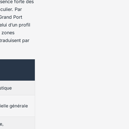
résence forte des
culier. Par
Grand Port
lui d’un profil
s zones
traduisent par
istique
elle générale
e,