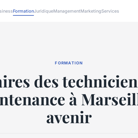
siness
Formation
Juridique
Management
Marketing
Services
FORMATION
aires des technicien
ntenance à Marseill
avenir