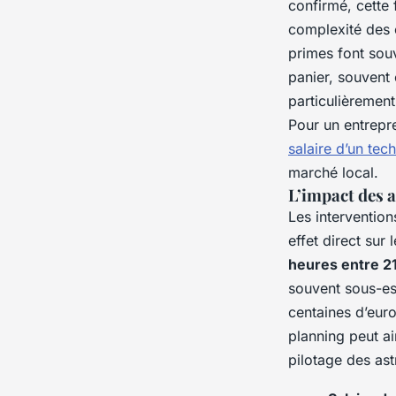
confirmé, cette
complexité des é
primes font souv
panier, souvent
particulièrement 
Pour un entrepre
salaire d’un tec
marché local.
L’impact des a
Les interventio
effet direct sur
heures entre 21
souvent sous-est
centaines d’eur
planning peut ai
pilotage des ast