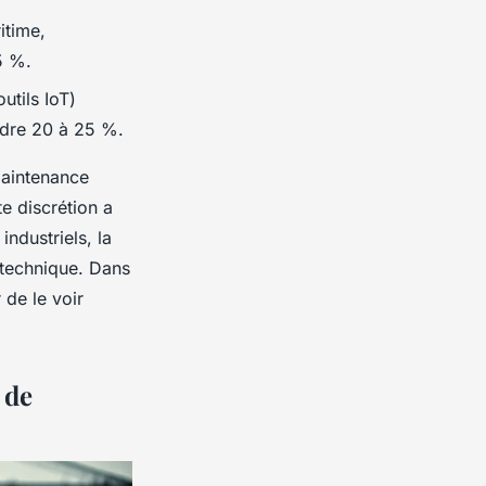
itime,
5 %.
tils IoT)
ndre 20 à 25 %.
 maintenance
e discrétion a
ndustriels, la
 technique. Dans
 de le voir
 de