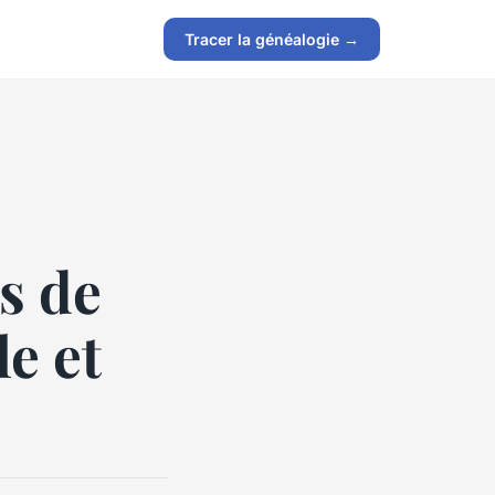
Tracer la généalogie →
s de
e et