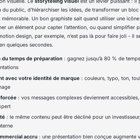
n visuelle. Le
storytelling visuel
est un levier puissant : il
on du public, d’hiérarchiser les idées, de transformer un bloc
 mémorable. Un bon graphiste sait quand utiliser une icône 
er un élément pour capter l’attention, ou quand simplifier 
otion design, par exemple, n’est pas là pour faire joli - il s
 en quelques secondes.
 du temps de préparation
: gagnez jusqu’à 80 % de temps 
ntations
t avec votre identité de marque
: couleurs, typo, ton, tou
image
nforcée
: vos messages complexes deviennent accessibles
xpert
ité
: le même contenu peut être décliné pour un investisseur,
nterne
mmercial accru
: une présentation bien conçue augmente 