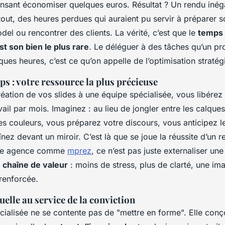
ensant économiser quelques euros. Résultat ? Un rendu iné
rtout, des heures perdues qui auraient pu servir à préparer so
el ou rencontrer des clients. La vérité, c’est que le
temps 
t son bien le plus rare
. Le déléguer à des tâches qu’un pr
ques heures, c’est ce qu’on appelle de l’optimisation stratég
ps : votre ressource la plus précieuse
réation de vos slides à une équipe spécialisée, vous libérez 
vail par mois. Imaginez : au lieu de jongler entre les calques
es couleurs, vous préparez votre discours, vous anticipez l
nez devant un miroir. C’est là que se joue la réussite d’un 
une agence comme
mprez
, ce n’est pas juste externaliser une
 chaîne de valeur
: moins de stress, plus de clarté, une im
renforcée.
suelle au service de la conviction
ialisée ne se contente pas de "mettre en forme". Elle conço