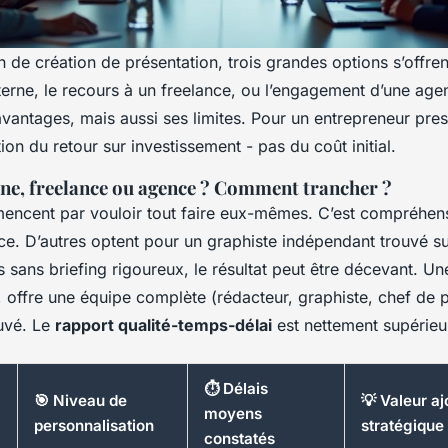
 de création de présentation, trois grandes options s’offren
nterne, le recours à un freelance, ou l’engagement d’une age
antages, mais aussi ses limites. Pour un entrepreneur press
tion du retour sur investissement - pas du coût initial.
rne, freelance ou agence ? Comment trancher ?
cent par vouloir tout faire eux-mêmes. C’est compréhens
ce. D’autres optent pour un graphiste indépendant trouvé s
 sans briefing rigoureux, le résultat peut être décevant. U
e, offre une équipe complète (rédacteur, graphiste, chef de p
uvé. Le
rapport qualité-temps-délai
est nettement supérieu
⏱️ Délais
🎯 Niveau de
💡 Valeur a
moyens
personnalisation
stratégique
constatés