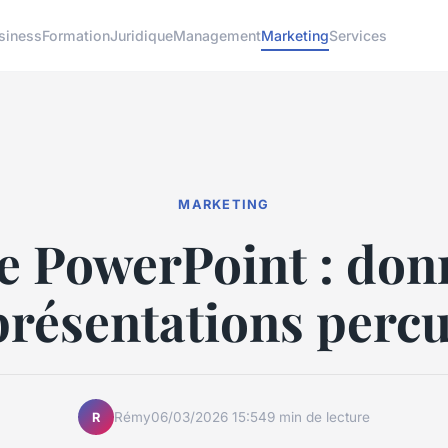
siness
Formation
Juridique
Management
Marketing
Services
MARKETING
e PowerPoint : donn
présentations perc
Rémy
06/03/2026 15:54
9 min de lecture
R