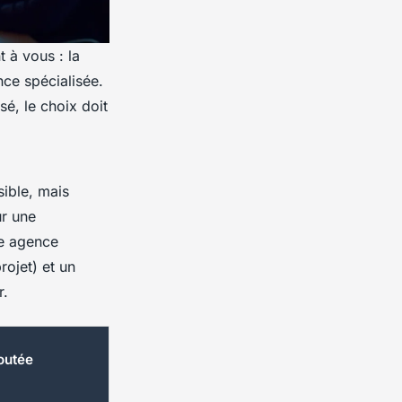
t à vous : la
nce spécialisée.
é, le choix doit
ible, mais
ur une
ne agence
rojet) et un
r.
joutée