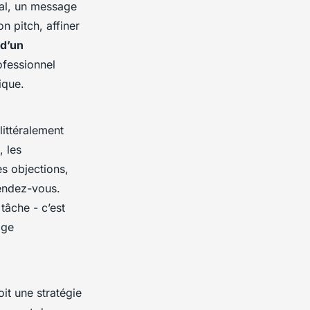
gal, un message
n pitch, affiner
d’un
ofessionnel
ique.
littéralement
, les
es objections,
rendez-vous.
 tâche - c’est
age
it une stratégie