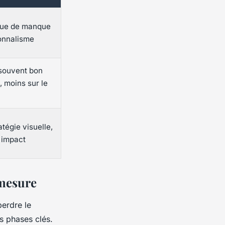
sque de manque
onnalisme
souvent bon
, moins sur le
atégie visuelle,
, impact
 mesure
perdre le
rs phases clés.