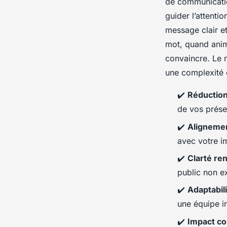
de communicatio
guider l’attenti
message clair et
mot, quand anim
convaincre. Le m
une complexité
✔️
Réduction
de vos prése
✔️
Alignemen
avec votre 
✔️
Clarté re
public non e
✔️
Adaptabil
une équipe i
✔️
Impact co