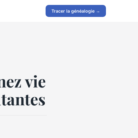
Tracer la généalogie →
ez vie
utantes