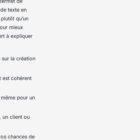
 permet de
 de texte en
plutôt qu’un
pour mieux
ert à expliquer
sur la création
t est cohérent
, même pour un
 un client ou
vos chances de