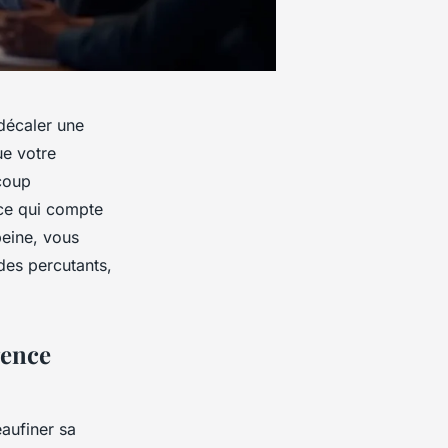
décaler une
ue votre
coup
 ce qui compte
peine, vous
des percutants,
gence
eaufiner sa