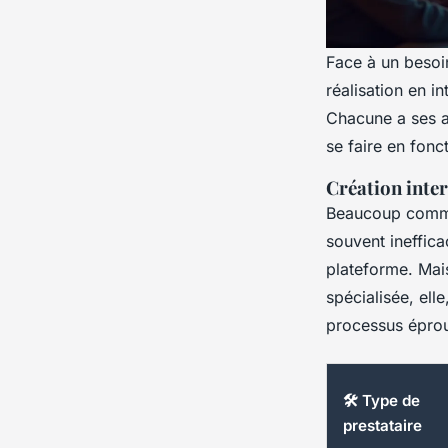
Face à un besoin
réalisation en i
Chacune a ses av
se faire en fonc
Création inte
Beaucoup commen
souvent ineffica
plateforme. Mais
spécialisée, ell
processus épro
🛠️ Type de
prestataire