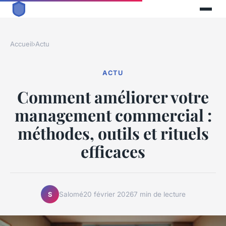
Accueil
›
Actu
ACTU
Comment améliorer votre
management commercial :
méthodes, outils et rituels
efficaces
Salomé
20 février 2026
7 min de lecture
S