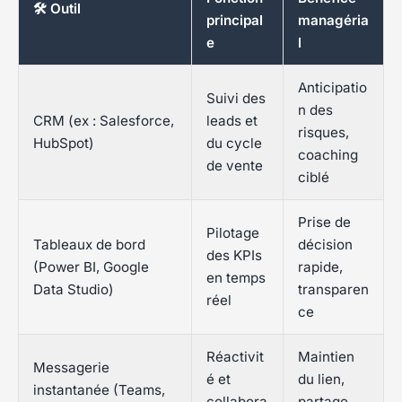
🛠️ Outil
principal
managéria
e
l
Anticipatio
Suivi des
n des
CRM (ex : Salesforce,
leads et
risques,
HubSpot)
du cycle
coaching
de vente
ciblé
Prise de
Pilotage
Tableaux de bord
décision
des KPIs
(Power BI, Google
rapide,
en temps
Data Studio)
transparen
réel
ce
Réactivit
Maintien
Messagerie
é et
du lien,
instantanée (Teams,
collabora
partage