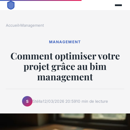
Accueil
›
Management
MANAGEMENT
Comment optimiser votre
projet grâce au bim
management
Stélla
12/03/2026 20:59
10 min de lecture
S